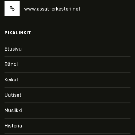
www.assat-orkesteri.net
PIKALINKIT
Etusivu
Bändi
Keikat
Uutiset
Musiikki
Historia