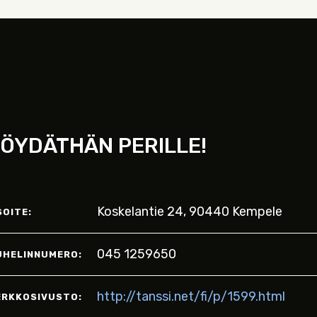
ÖYDÄTHÄN PERILLE!
Koskelantie 24, 90440 Kempele
SOITE:
045 1259650
UHELINNUMERO:
http://tanssi.net/fi/p/1599.html
ERKKOSIVUSTO: