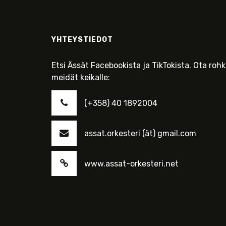
YHTEYSTIEDOT
Etsi Ässät Facebookista ja TikTokista. Ota roh
meidät keikalle:
(+358) 40 1892004
assat.orkesteri (ät) gmail.com
www.assat-orkesteri.net