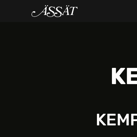
K
KEM