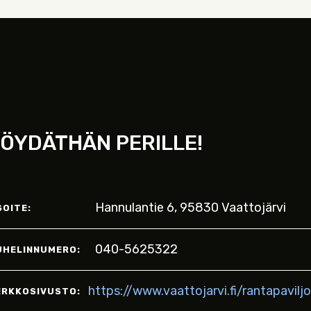
ÖYDÄTHÄN PERILLE!
Hannulantie 6, 95830 Vaattojärvi
SOITE:
040-5625322
UHELINNUMERO:
https://www.vaattojarvi.fi/rantapaviljo
ERKKOSIVUSTO: