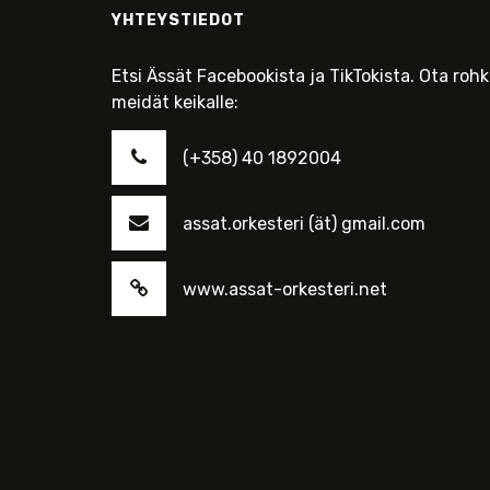
YHTEYSTIEDOT
Etsi Ässät Facebookista ja TikTokista. Ota roh
meidät keikalle:
(+358) 40 1892004
assat.orkesteri (ät) gmail.com
www.assat-orkesteri.net