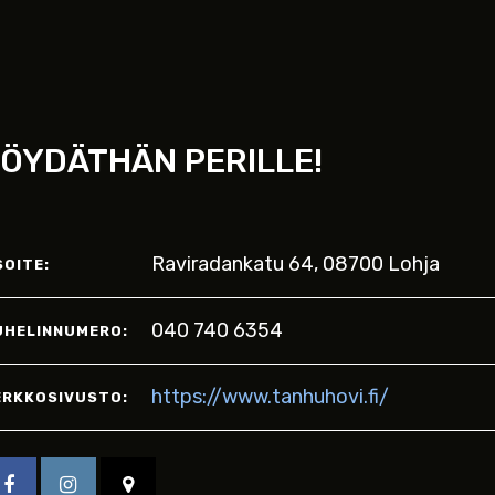
ÖYDÄTHÄN PERILLE!
Raviradankatu 64, 08700 Lohja
SOITE:
040 740 6354
UHELINNUMERO:
https://www.tanhuhovi.fi/
ERKKOSIVUSTO: