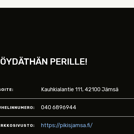
ÖYDÄTHÄN PERILLE!
Kauhkialantie 111, 42100 Jämsä
SOITE:
040 6896944
UHELINNUMERO:
https://pikisjamsa.fi/
ERKKOSIVUSTO: