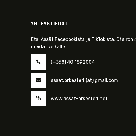
YHTEYSTIEDOT
Etsi Ässät Facebookista ja TikTokista. Ota roh
meidät keikalle:
(+358) 40 1892004
assat.orkesteri (ät) gmail.com
www.assat-orkesteri.net