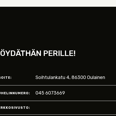
ÖYDÄTHÄN PERILLE!
Soihtulankatu 4, 86300 Oulainen
SOITE:
045 6073669
UHELINNUMERO:
ERKKOSIVUSTO: