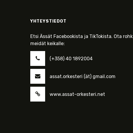
YHTEYSTIEDOT
Etsi Ässät Facebookista ja TikTokista. Ota roh
meidät keikalle:
(+358) 40 1892004
assat.orkesteri (ät) gmail.com
www.assat-orkesteri.net