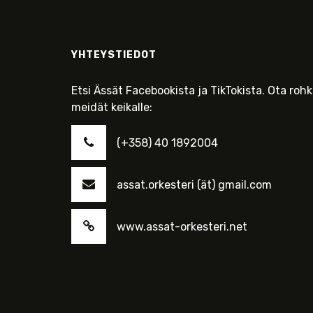
YHTEYSTIEDOT
Etsi Ässät Facebookista ja TikTokista. Ota roh
meidät keikalle:
(+358) 40 1892004
assat.orkesteri (ät) gmail.com
www.assat-orkesteri.net