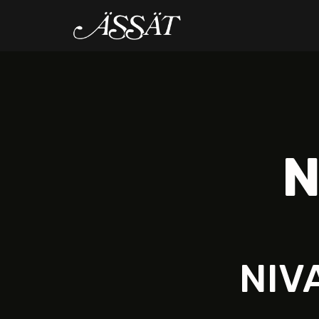
N
NIV