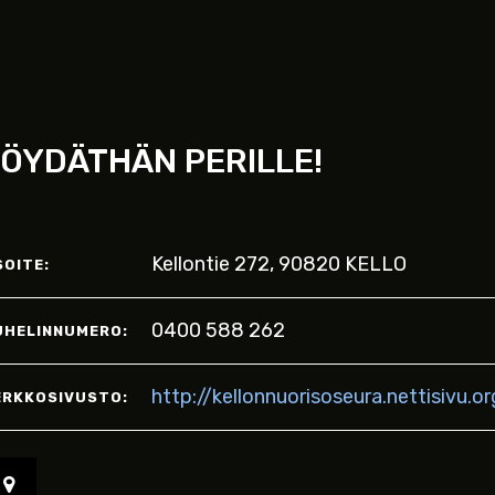
ÖYDÄTHÄN PERILLE!
Kellontie 272, 90820 KELLO
SOITE:
0400 588 262
UHELINNUMERO:
http://kellonnuorisoseura.nettisivu.o
ERKKOSIVUSTO: