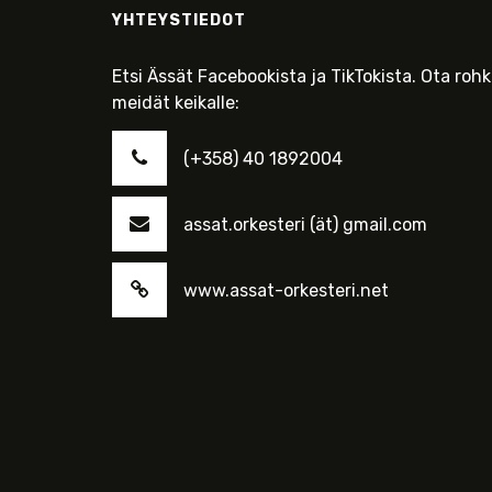
YHTEYSTIEDOT
Etsi Ässät Facebookista ja TikTokista. Ota roh
meidät keikalle:
(+358) 40 1892004
assat.orkesteri (ät) gmail.com
www.assat-orkesteri.net