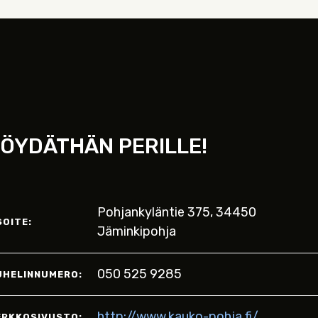
ÖYDÄTHÄN PERILLE!
Pohjankyläntie 375, 34450
SOITE:
Jäminkipohja
050 525 9285
UHELINNUMERO:
http://www.kauko-pohja.fi/
ERKKOSIVUSTO: