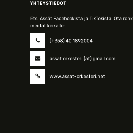
YHTEYSTIEDOT
Etsi Ässät Facebookista ja TikTokista. Ota roh
meidät keikalle:
(+358) 40 1892004
assat.orkesteri (ät) gmail.com
www.assat-orkesteri.net