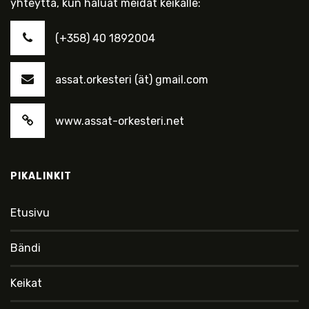
yhteyttä, kun haluat meidät keikalle:
(+358) 40 1892004
assat.orkesteri (ät) gmail.com
www.assat-orkesteri.net
PIKALINKIT
Etusivu
Bändi
Keikat